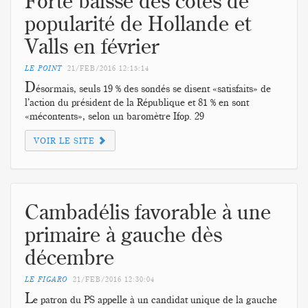
Forte baisse des cotes de
popularité de Hollande et
Valls en février
LE POINT
21/FEB/2016
12:15:14
D
ésormais, seuls 19 % des sondés se disent «satisfaits» de
l’action du président de la République et 81 % en sont
«mécontents», selon un baromètre Ifop. 29
VOIR LE SITE
Cambadélis favorable à une
primaire à gauche dès
décembre
LE FIGARO
21/FEB/2016
12:30:04
L
e patron du PS appelle à un candidat unique de la gauche