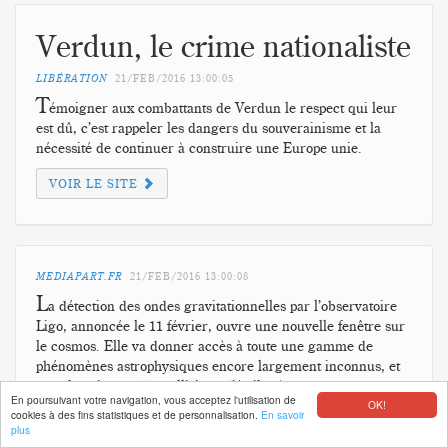
Verdun, le crime nationaliste
LIBÉRATION
21/FEB/2016
13:00:05
T
émoigner aux combattants de Verdun le respect qui leur
est dû, c’est rappeler les dangers du souverainisme et la
nécessité de continuer à construire une Europe unie.
VOIR LE SITE
MEDIAPART.FR
21/FEB/2016
13:00:08
L
a détection des ondes gravitationnelles par l’observatoire
Ligo, annoncée le 11 février, ouvre une nouvelle fenêtre sur
le cosmos. Elle va donner accès à toute une gamme de
phénomènes astrophysiques encore largement inconnus, et
cataclysmiques, des collisions d’étoiles à neutrons aux trous
En poursuivant votre navigation, vous acceptez l'utilisation de
noirs et jusqu’aux traces du big bang, d’où est issu notre
OK!
cookies à des fins statistiques et de personnalisation.
En savoir
univers.
plus