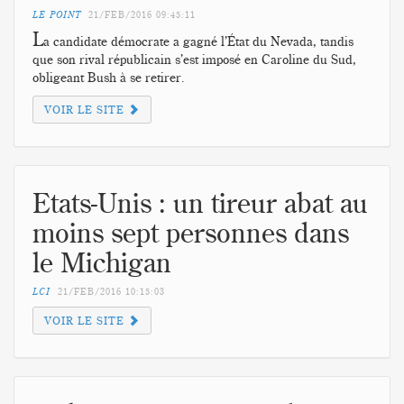
LE POINT
21/FEB/2016
09:45:11
L
a candidate démocrate a gagné l’État du Nevada, tandis
que son rival républicain s’est imposé en Caroline du Sud,
obligeant Bush à se retirer.
VOIR LE SITE
Etats-Unis : un tireur abat au
moins sept personnes dans
le Michigan
LCI
21/FEB/2016
10:15:03
VOIR LE SITE