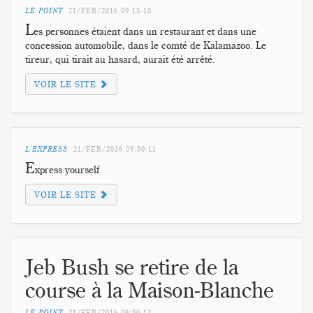
LE POINT
21/FEB/2016
09:15:10
L
es personnes étaient dans un restaurant et dans une
concession automobile, dans le comté de Kalamazoo. Le
tireur, qui tirait au hasard, aurait été arrêté.
VOIR LE SITE
L'EXPRESS
21/FEB/2016
09:30:11
E
xpress yourself
VOIR LE SITE
Jeb Bush se retire de la
course à la Maison-Blanche
LE POINT
21/FEB/2016
09:30:12