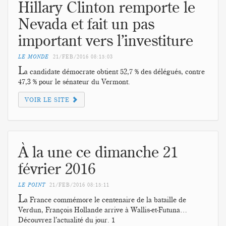
Hillary Clinton remporte le
Nevada et fait un pas
important vers l’investiture
LE MONDE
21/FEB/2016
08:15:03
L
a candidate démocrate obtient 52,7 % des délégués, contre
47,3 % pour le sénateur du Vermont.
VOIR LE SITE
À la une ce dimanche 21
février 2016
LE POINT
21/FEB/2016
08:15:11
L
a France commémore le centenaire de la bataille de
Verdun, François Hollande arrive à Wallis-et-Futuna…
Découvrez l’actualité du jour. 1