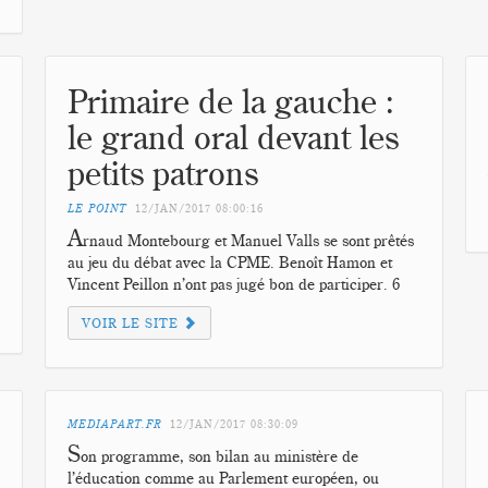
Primaire de la gauche :
le grand oral devant les
petits patrons
LE POINT
12/JAN/2017
08:00:16
A
rnaud Montebourg et Manuel Valls se sont prêtés
au jeu du débat avec la CPME. Benoît Hamon et
Vincent Peillon n’ont pas jugé bon de participer. 6
VOIR LE SITE
MEDIAPART.FR
12/JAN/2017
08:30:09
S
on programme, son bilan au ministère de
l’éducation comme au Parlement européen, ou