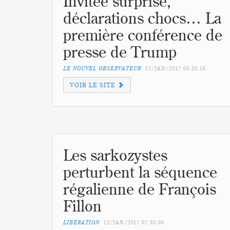
Invitée surprise,
déclarations chocs… La
première conférence de
presse de Trump
LE NOUVEL OBSERVATEUR
12/JAN/2017
06:30:16
VOIR LE SITE
Les sarkozystes
perturbent la séquence
régalienne de François
Fillon
LIBÉRATION
12/JAN/2017
07:30:06