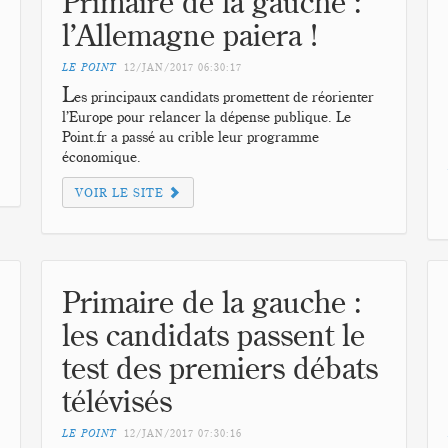
Primaire de la gauche :
l’Allemagne paiera !
LE POINT
12/JAN/2017
06:30:17
L
es principaux candidats promettent de réorienter
l’Europe pour relancer la dépense publique. Le
Point.fr a passé au crible leur programme
économique.
VOIR LE SITE
Primaire de la gauche :
les candidats passent le
test des premiers débats
télévisés
LE POINT
12/JAN/2017
07:30:16