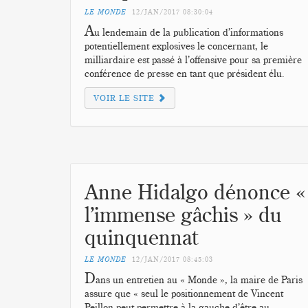
LE MONDE
12/JAN/2017
08:30:04
A
u lendemain de la publication d’informations
potentiellement explosives le concernant, le
milliardaire est passé à l’offensive pour sa première
conférence de presse en tant que président élu.
VOIR LE SITE
Anne Hidalgo dénonce «
l’immense gâchis » du
quinquennat
LE MONDE
12/JAN/2017
08:45:03
D
ans un entretien au « Monde », la maire de Paris
assure que « seul le positionnement de Vincent
Peillon peut permettre à la gauche d’être au