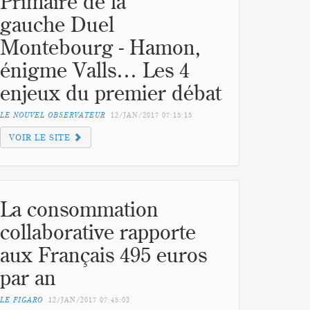
Primaire de la
gauche Duel
Montebourg - Hamon,
énigme Valls… Les 4
enjeux du premier débat
LE NOUVEL OBSERVATEUR
12/JAN/2017
07:15:15
VOIR LE SITE
La consommation
collaborative rapporte
aux Français 495 euros
par an
LE FIGARO
12/JAN/2017
07:45:03