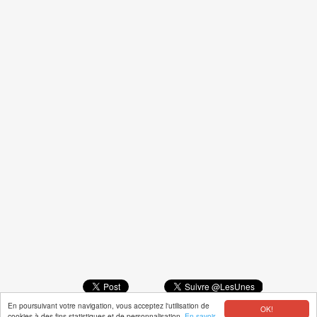
En poursuivant votre navigation, vous acceptez l'utilisation de
OK!
© LESUNES.FR 2026 |
PRIVACY
cookies à des fins statistiques et de personnalisation.
En savoir